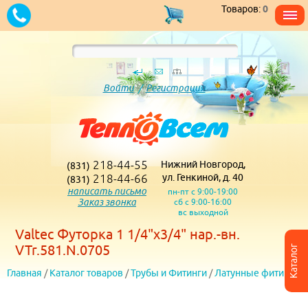
Товаров:
0
Войти
/
Регистрация
218-44-55
Нижний Новгород,
(831)
218-44-66
ул. Генкиной, д. 40
(831)
написать письмо
пн-пт с 9:00-19:00
Заказ звонка
сб с 9:00-16:00
вс выходной
Valtec Футорка 1 1/4"х3/4" нар.-вн.
VTr.581.N.0705
Каталог
Главная
/
Каталог товаров
/
Трубы и Фитинги
/
Латунные фитинги