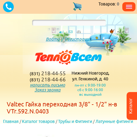
Товаров:
0
Войти
/
Регистрация
218-44-55
Нижний Новгород,
(831)
218-44-66
ул. Генкиной, д. 40
(831)
написать письмо
пн-пт с 9:00-19:00
Заказ звонка
сб с 9:00-16:00
вс выходной
Каталог
Valtec Гайка переходная 3/8" - 1/2" н-в
VTr.592.N.0403
Главная
/
Каталог товаров
/
Трубы и Фитинги
/
Латунные фитинги