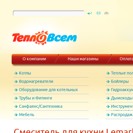
О компании
Наши магазины
Оплат
Котлы
Теплые по
Водонагреватели
Бойлеры
Оборудование для котельных
Гидроакку
Трубы и Фитинги
Дымоходы 
Санфаянс/Сантехника
Инструмен
материалы
Мебель
Распродаж
Смеситель для кухни Lemar