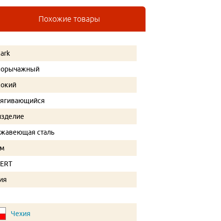
Похожие товары
ark
норычажный
окий
ягивающийся
изделие
жавеющая сталь
ом
ERT
ия
Чехия