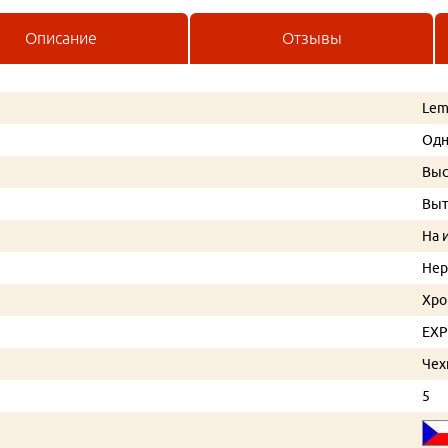
Описание
Отзывы
Lem
Од
Выс
Выт
На 
Нер
Хр
EXP
Чех
5