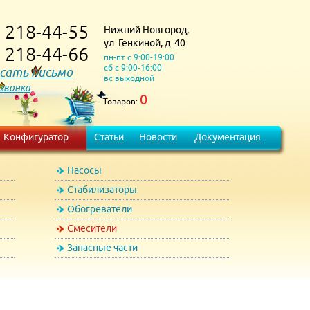
218-44-55
Нижний Новгород,
)
ул. Генкиной, д. 40
218-44-66
)
пн-пт с 9:00-19:00
сб с 9:00-16:00
сать письмо
вс выходной
 звонка
0
Товаров:
Конфигуратор
Статьи
Новости
Документация
Насосы
Стабилизаторы
Обогреватели
Смесители
Запасные части