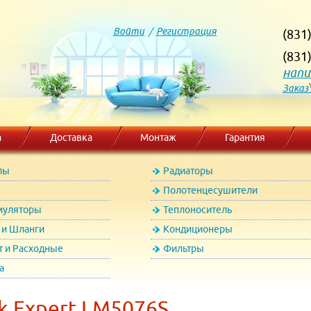
Войти
/
Регистрация
(831
(831
напи
Заказ
а
Доставка
Монтаж
Гарантия
лы
Радиаторы
Полотенцесушители
муляторы
Теплоноситель
и Шланги
Кондиционеры
т и Расходные
Фильтры
а
k Expert LM5076S