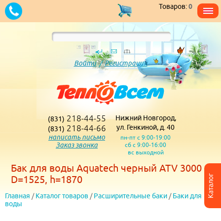
Товаров:
0
Войти
/
Регистрация
218-44-55
Нижний Новгород,
(831)
218-44-66
ул. Генкиной, д. 40
(831)
написать письмо
пн-пт с 9:00-19:00
Заказ звонка
сб с 9:00-16:00
вс выходной
Бак для воды Aquatech черный ATV 3000
Каталог
D=1525, h=1870
Главная
/
Каталог товаров
/
Расширительные баки
/
Баки для
воды