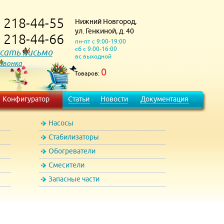
218-44-55
Нижний Новгород,
)
ул. Генкиной, д. 40
218-44-66
)
пн-пт с 9:00-19:00
сб с 9:00-16:00
сать письмо
вс выходной
 звонка
0
Товаров:
Конфигуратор
Статьи
Новости
Документация
Насосы
Стабилизаторы
Обогреватели
Смесители
Запасные части