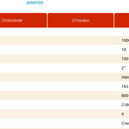
арматуру
Описание
Отзывы
100
10
100
2"
Нап
165
800
218
4
Ста