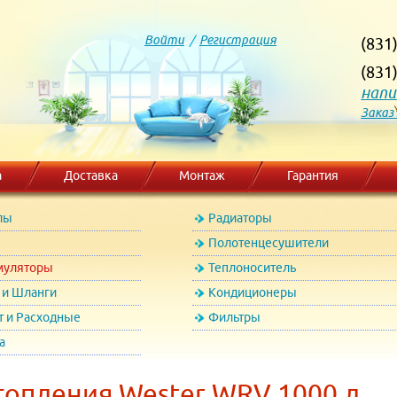
Войти
/
Регистрация
(831
(831
напи
Заказ
а
Доставка
Монтаж
Гарантия
лы
Радиаторы
Полотенцесушители
муляторы
Теплоноситель
и Шланги
Кондиционеры
т и Расходные
Фильтры
а
топления Wester WRV 1000 л