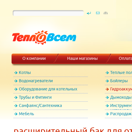
О компании
Наши магазины
Оплат
Котлы
Теплые по
Водонагреватели
Бойлеры
Оборудование для котельных
Гидроакку
Трубы и Фитинги
Дымоходы 
Санфаянс/Сантехника
Инструмен
материалы
Мебель
Распродаж
расширительный бак для о