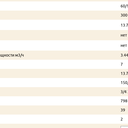
60/
300
13.
нет
нет
ощности м3/ч
3.4
7
13.
150
3/4 
798
39
2