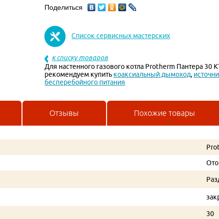
Поделиться
Список сервисных мастерских
к списку товаров
Для настенного газового котла Protherm Пантера 30 
рекомендуем купить
коаксиальный дымоход
,
источн
бесперебойного питания
Отзывы
Похожие товары
Pro
Ото
Раз
зак
30