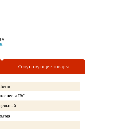
KTV
ик
Сопутствующие товары
therm
пление и ГВС
дельный
рытая