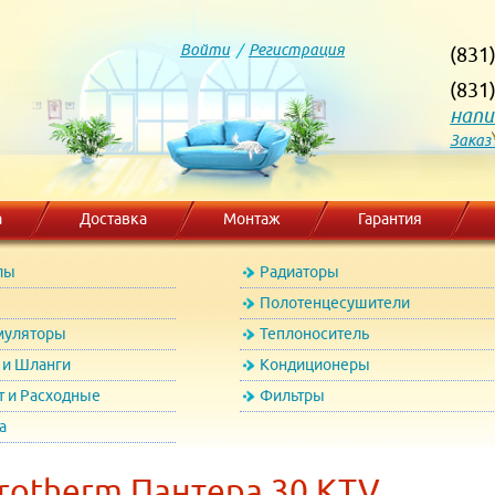
Войти
/
Регистрация
(831
(831
напи
Заказ
а
Доставка
Монтаж
Гарантия
лы
Радиаторы
Полотенцесушители
муляторы
Теплоноситель
и Шланги
Кондиционеры
т и Расходные
Фильтры
а
rotherm Пантера 30 KTV