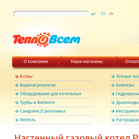
О компании
Наши магазины
Оплат
Котлы
Теплые по
Водонагреватели
Бойлеры
Оборудование для котельных
Гидроакку
Трубы и Фитинги
Дымоходы 
Санфаянс/Сантехника
Инструмен
материалы
Мебель
Распродаж
Настенный газовый котел P