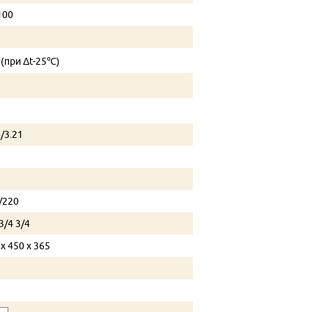
100
7(при Δt-25℃)
4/3.21
7
/220
3/4 3/4
 х 450 х 365