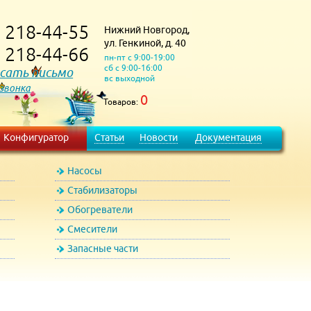
218-44-55
Нижний Новгород,
)
ул. Генкиной, д. 40
218-44-66
)
пн-пт с 9:00-19:00
сб с 9:00-16:00
сать письмо
вс выходной
 звонка
0
Товаров:
Конфигуратор
Статьи
Новости
Документация
Насосы
Стабилизаторы
Обогреватели
Смесители
Запасные части