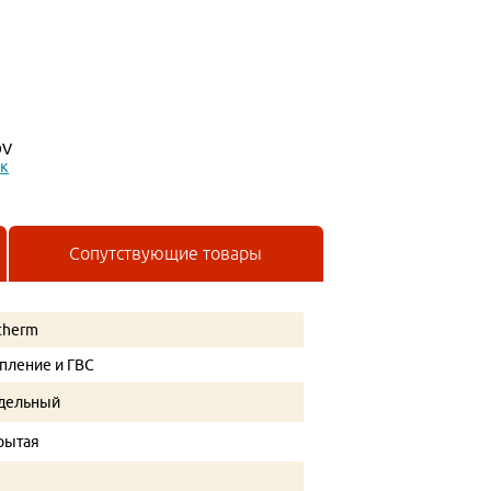
OV
ик
Сопутствующие товары
therm
пление и ГВС
дельный
рытая