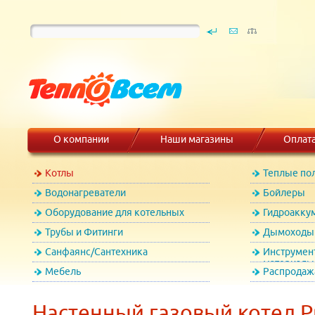
О компании
Наши магазины
Оплат
Котлы
Теплые по
Водонагреватели
Бойлеры
Оборудование для котельных
Гидроакку
Трубы и Фитинги
Дымоходы 
Санфаянс/Сантехника
Инструмен
материалы
Мебель
Распродаж
Настенный газовый котел P