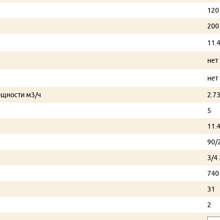
120
200
11.
нет
нет
ощности м3/ч
2.73
5
11.
90/
3/4 
740
31
2