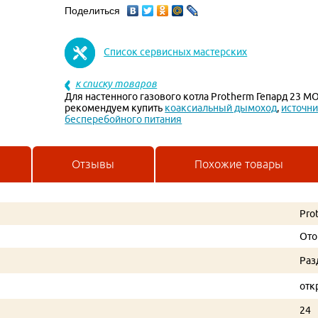
Поделиться
Список сервисных мастерских
к списку товаров
Для настенного газового котла Protherm Гепард 23 M
рекомендуем купить
коаксиальный дымоход
,
источн
бесперебойного питания
Отзывы
Похожие товары
Pro
Ото
Раз
отк
24