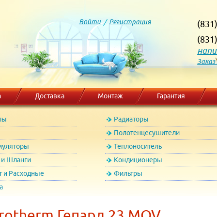
Войти
/
Регистрация
(831
(831
напи
Заказ
а
Доставка
Монтаж
Гарантия
лы
Радиаторы
Полотенцесушители
муляторы
Теплоноситель
и Шланги
Кондиционеры
т и Расходные
Фильтры
а
rotherm Гепард 23 MOV