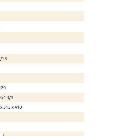
4
/1.9
4
220
3/4 3/4
 х 315 х 410