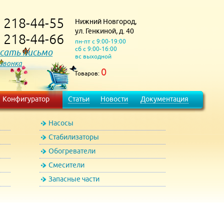
218-44-55
Нижний Новгород,
)
ул. Генкиной, д. 40
218-44-66
)
пн-пт с 9:00-19:00
сб с 9:00-16:00
сать письмо
вс выходной
 звонка
0
Товаров:
Конфигуратор
Статьи
Новости
Документация
Насосы
Стабилизаторы
Обогреватели
Смесители
Запасные части