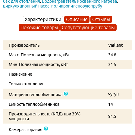
бак для отопления
,
Водонагреватель косвенного нагрева
,
циркуляционный насос
,
полипропиленовую трубу
Характеристики
Описание
Отзывы
Похожие товары
Сопутствующие товары
Производитель
Vaillant
Макс. Полезная мощность, кВт
34.8
Мин. Полезная мощность, кВт
31.5
Назначение
Только отопление
чугун
Материал теплообменника
Емкость теплообменника
14
Производительность (КПД) при 30%
91.5
мощности
Камера сгорания