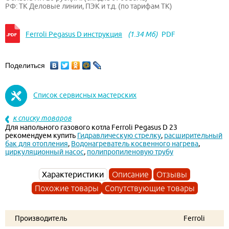
РФ: ТК Деловые линии, ПЭК и т.д. (по тарифам ТК)
Ferroli Pegasus D инструкция
(1.34 Мб)
PDF
Поделиться
Список сервисных мастерских
к списку товаров
Для напольного газового котла Ferroli Pegasus D 23
рекомендуем купить
Гидравлическую стрелку
,
расширительный
бак для отопления
,
Водонагреватель косвенного нагрева
,
циркуляционный насос
,
полипропиленовую трубу
Характеристики
Описание
Отзывы
Похожие товары
Сопутствующие товары
Производитель
Ferroli