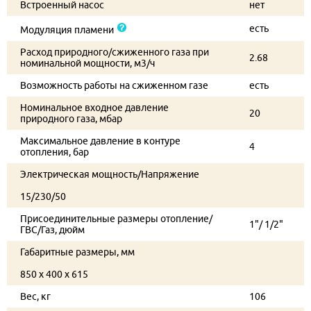
Встроенный насос
нет
есть
Модуляция пламени
Расход природного/сжиженного газа при
2.68
номинальной мощности, м3/ч
Возможность работы на сжиженном газе
есть
Номинальное входное давление
20
природного газа, мбар
Максимальное давление в контуре
4
отопления, бар
Электрическая мощность/Напряжение
15/230/50
Присоединительные размеры отопление/
1"/ 1/2"
ГВС/Газ, дюйм
Габаритные размеры, мм
850 x 400 x 615
Вес, кг
106