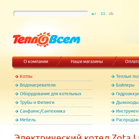
О компании
Наши магазины
Оплат
Котлы
Теплые по
Водонагреватели
Бойлеры
Оборудование для котельных
Гидроакку
Трубы и Фитинги
Дымоходы 
Санфаянс/Сантехника
Инструмен
материалы
Мебель
Распродаж
Электрический котел Zota L