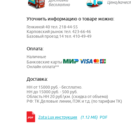
Цена/качес
бесплатно
Уточнить информацию о товаре можно:
Генкиной 40 тел. 218-44-55
Карповский рынок тел. 423-66-46
Базовый проезд 14 тел. 410-49-49
Оплата:
Наличные
Банковские карты
Онлайн оплата**
Доставка:
НН от 15000 руб. - бесплатно.
НН до 15000 руб. - 500 руб.
Область НН 20 руб.\км. (скидка от объема)
РФ: ТК Деловые линии, ПЭК и т.д. (по тарифам ТК)
Zota Lux инструкция
(1.12 Мб)
PDF