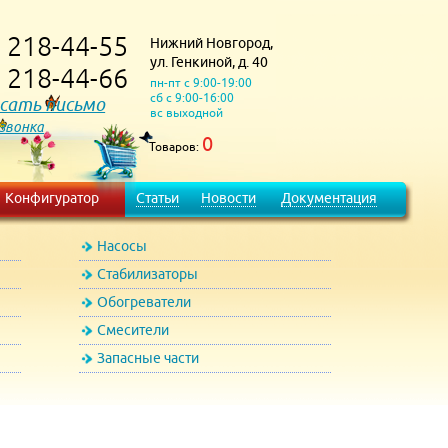
218-44-55
Нижний Новгород,
)
ул. Генкиной, д. 40
218-44-66
)
пн-пт с 9:00-19:00
сб с 9:00-16:00
сать письмо
вс выходной
 звонка
0
Товаров:
Конфигуратор
Статьи
Новости
Документация
Насосы
Стабилизаторы
Обогреватели
Смесители
Запасные части