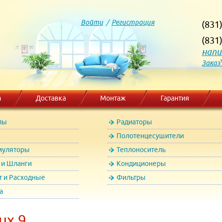
Войти
/
Регистрация
(831
(831
напи
Заказ
а
Доставка
Монтаж
Гарантия
лы
Радиаторы
Полотенцесушители
муляторы
Теплоноситель
и Шланги
Кондиционеры
т и Расходные
Фильтры
а
ux 9