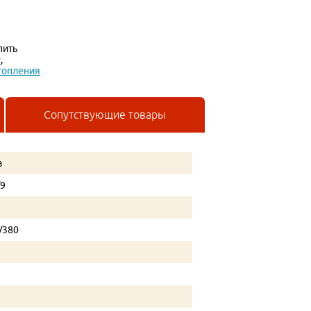
пить
у
,
топления
Сопутствующие товары
a
/9
/380