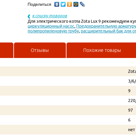
Поделиться
к списку товаров
Для электрического котла Zota Lux 9 рекомендуем ку
циркуляционный насос
,
Предохранительную арматур
полипропиленовую трубу
,
расширительный бак для о
Отзывы
Похожие товары
Zot
3/6
9
220
97
6
нет