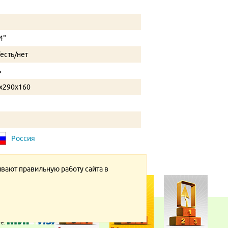
4"
/есть/нет
ь
x290x160
Россия
ивают правильную работу сайта в
те: