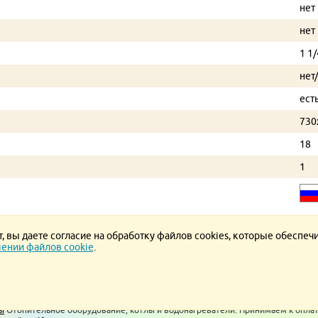
нет
нет
1 1/
нет
ест
730
18
1
 вы даете согласие на обработку файлов cookies, которые обеспеч
ении файлов cookie
.
ние.
Политика конфиденциальности.
Политика в отношении обработки ПД
ы
Отопительное оборудование, котлы и водонагреватели. Принимаем к опла