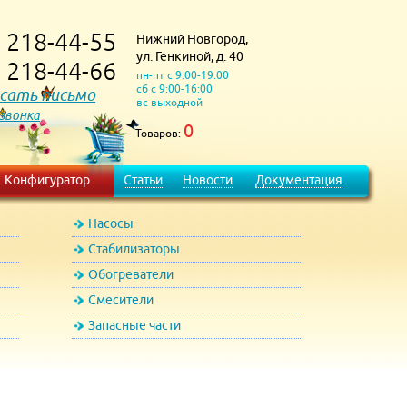
218-44-55
Нижний Новгород,
)
ул. Генкиной, д. 40
218-44-66
)
пн-пт с 9:00-19:00
сб с 9:00-16:00
сать письмо
вс выходной
 звонка
0
Товаров:
Конфигуратор
Статьи
Новости
Документация
Насосы
Стабилизаторы
Обогреватели
Смесители
Запасные части