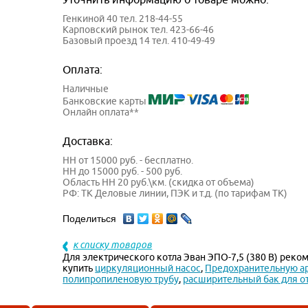
Генкиной 40 тел. 218-44-55
Карповский рынок тел. 423-66-46
Базовый проезд 14 тел. 410-49-49
Оплата:
Наличные
Банковские карты
Онлайн оплата**
Доставка:
НН от 15000 руб. - бесплатно.
НН до 15000 руб. - 500 руб.
Область НН 20 руб.\км. (скидка от объема)
РФ: ТК Деловые линии, ПЭК и т.д. (по тарифам ТК)
Поделиться
к списку товаров
Для электрического котла Эван ЭПО-7,5 (380 В) рек
купить
циркуляционный насос
,
Предохранительную а
полипропиленовую трубу
,
расширительный бак для о