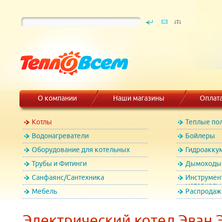
О компании
Наши магазины
Оплат
Котлы
Теплые по
Водонагреватели
Бойлеры
Оборудование для котельных
Гидроакку
Трубы и Фитинги
Дымоходы 
Санфаянс/Сантехника
Инструмен
материалы
Мебель
Распродаж
Электрический котел Эван Э