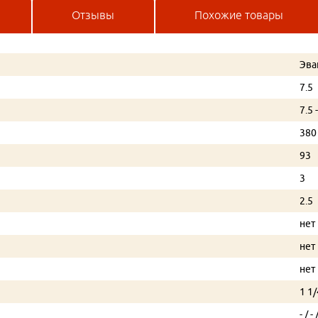
Отзывы
Похожие товары
Эва
7.5
7.5 
380
93
3
2.5
нет
нет
нет
1 1/
- / - 