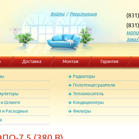
Войти
/
Регистрация
(831
(831
напи
Заказ
а
Доставка
Монтаж
Гарантия
лы
Радиаторы
Полотенцесушители
муляторы
Теплоноситель
и Шланги
Кондиционеры
т и Расходные
Фильтры
а
ПО-7,5 (380 В)