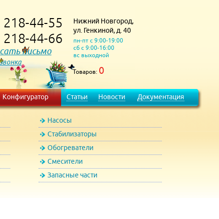
218-44-55
Нижний Новгород,
)
ул. Генкиной, д. 40
218-44-66
)
пн-пт с 9:00-19:00
сб с 9:00-16:00
сать письмо
вс выходной
 звонка
0
Товаров:
Конфигуратор
Статьи
Новости
Документация
Насосы
Стабилизаторы
Обогреватели
Смесители
Запасные части