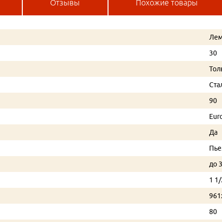
Отзывы
Похожие товары
Лем
30
Тол
Ста
90
Eur
Да
Пье
до 
1 1/
961
80