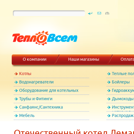
О компании
Наши магазины
Оплат
Котлы
Теплые по
Водонагреватели
Бойлеры
Оборудование для котельных
Гидроакку
Трубы и Фитинги
Дымоходы 
Санфаянс/Сантехника
Инструмен
материалы
Мебель
Распродаж
Отечественный котел Лема