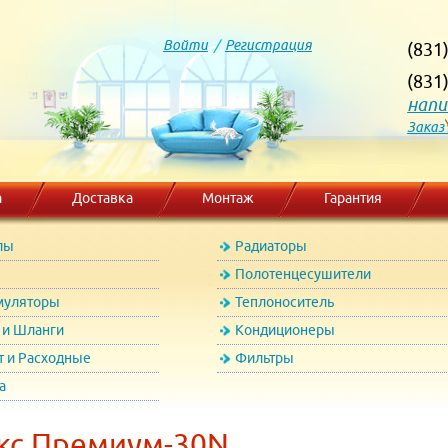
Войти
/
Регистрация
(831
(831
напи
Заказ
а
Доставка
Монтаж
Гарантия
лы
Радиаторы
Полотенцесушители
муляторы
Теплоноситель
и Шланги
Кондиционеры
т и Расходные
Фильтры
а
кс Премиум-30N