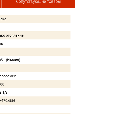
Сопутствующие товары
акс
ько отопление
ль
oSit (Италия)
зорозжиг
300
2 1/2
х470х556