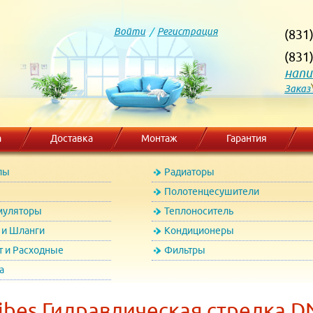
Войти
/
Регистрация
(831
(831
напи
Заказ
а
Доставка
Монтаж
Гарантия
лы
Радиаторы
Полотенцесушители
муляторы
Теплоноситель
и Шланги
Кондиционеры
т и Расходные
Фильтры
а
bes Гидравлическая стрелка DN