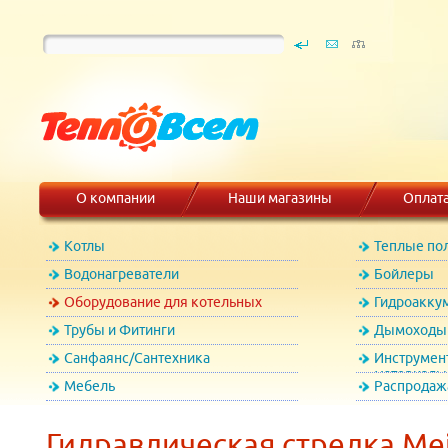
О компании
Наши магазины
Оплат
Котлы
Теплые по
Водонагреватели
Бойлеры
Оборудование для котельных
Гидроакку
Трубы и Фитинги
Дымоходы 
Санфаянс/Сантехника
Инструмен
материалы
Мебель
Распродаж
Гидравлическая стрелка Mei