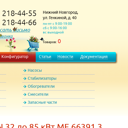
218-44-55
Нижний Новгород,
)
ул. Генкиной, д. 40
218-44-66
)
пн-пт с 9:00-19:00
сб с 9:00-16:00
сать письмо
вс выходной
 звонка
0
Товаров:
Конфигуратор
Статьи
Новости
Документация
Насосы
Стабилизаторы
Обогреватели
Смесители
Запасные части
 32 до 85 кВт ME 66391.3