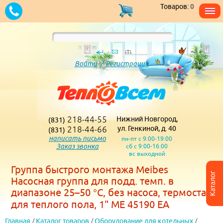
Товаров:
0
Войти
/
Регистрация
218-44-55
Нижний Новгород,
(831)
218-44-66
ул. Генкиной, д. 40
(831)
написать письмо
пн-пт с 9:00-19:00
Заказ звонка
сб с 9:00-16:00
вс выходной
Группа быстрого монтажа Meibes
Каталог
Насосная группа для подд. темп. в
диапазоне 25–50 °С, без насоса, термостат
для теплого пола, 1" ME 45190 EA
Главная
/
Каталог товаров
/
Оборудование для котельных
/