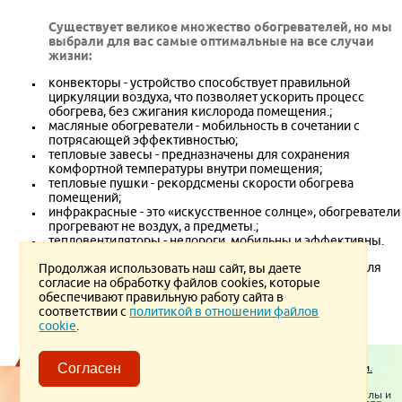
Cуществует великое множество обогревателей, но мы
выбрали для вас самые оптимальные на все случаи
жизни:
конвекторы - устройство способствует правильной
циркуляции воздуха, что позволяет ускорить процесс
обогрева, без сжигания кислорода помещения.;
масляные обогреватели - мобильность в сочетании с
потрясающей эффективностью;
тепловые завесы - предназначены для сохранения
комфортной температуры внутри помещения;
тепловые пушки - рекордсмены скорости обогрева
помещений;
инфракрасные - это «искусственное солнце», обогреватели
прогревают не воздух, а предметы.;
тепловентиляторы - недороги, мобильны и эффективны.
Все обогреватели имеют ряд преимуществ, поэтому для
Продолжая использовать наш сайт, вы даете
наиболее рационального выбора и комфортной
согласие на обработку файлов cookies, которые
эксплуатации посоветуйтесь с нашими менеджерами.
обеспечивают правильную работу сайта в
соответствии с
политикой в отношении файлов
cookie
.
Пользовательское соглашение.
Политика конфиденциальности.
Согласен
Политика в отношении обработки ПД
© 2026 ТеплоВсем
Контакты
Отопительное оборудование, котлы и