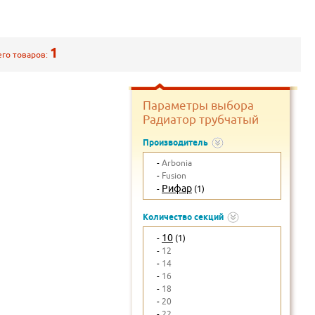
1
его товаров:
Параметры выбора
Радиатор трубчатый
Производитель
-
Arbonia
-
Fusion
Рифар
-
(1)
Количество секций
10
-
(1)
-
12
-
14
-
16
-
18
-
20
-
22