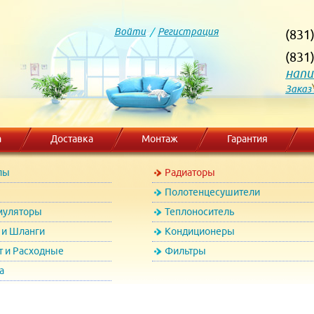
Войти
/
Регистрация
(831
(831
напи
Заказ
а
Доставка
Монтаж
Гарантия
лы
Радиаторы
Полотенцесушители
муляторы
Теплоноситель
и Шланги
Кондиционеры
т и Расходные
Фильтры
а