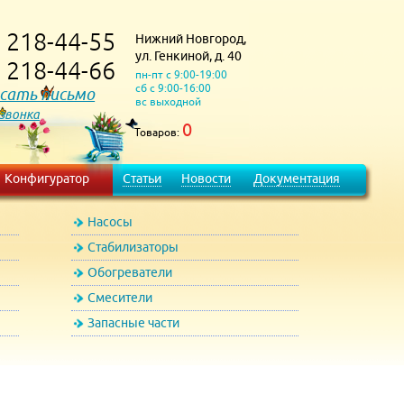
218-44-55
Нижний Новгород,
)
ул. Генкиной, д. 40
218-44-66
)
пн-пт с 9:00-19:00
сб с 9:00-16:00
сать письмо
вс выходной
 звонка
0
Товаров:
Конфигуратор
Статьи
Новости
Документация
Насосы
Стабилизаторы
Обогреватели
Смесители
Запасные части