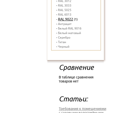
-
RAL 3012
-
RAL 3033
-
RAL 5025
-
RAL 6013
RAL 9022
-
(1)
-
Антрацит
-
Белый RAL 9016
-
Белый матовый
-
Серебро
-
Титан
-
Черный
Сравнение
В таблице сравнения
товаров нет
Статьи:
Требования к помещениями
с газовыми водогрейными