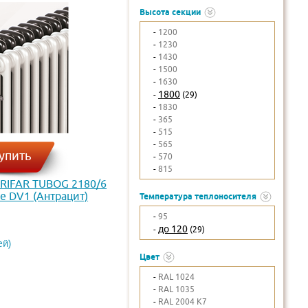
Высота секции
-
1200
-
1230
-
1430
-
1500
-
1630
1800
-
(29)
-
1830
-
365
-
515
-
565
упить
-
570
-
815
 RIFAR TUBOG 2180/6
 DV1 (Антрацит)
Температура теплоносителя
-
95
до 120
-
(29)
ей)
Цвет
-
RAL 1024
-
RAL 1035
-
RAL 2004 K7