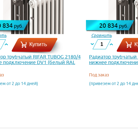
0 834
20 834
руб.
руб.
ить
Сравнить
Купить
К
ор трубчатый RIFAR TUBOG 2180/4
Радиатор трубчатый
е подключение DV1 (белый RAL
нижнее подключение
аз
Под заказ
ем от 2 до 14 дней)
(привезем от 2 до 14 дн