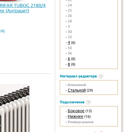
 RIFAR TUBOG 2180/4
-
24
е (Антрацит)
-
25
-
26
-
28
-
3
ей)
-
30
-
33
4
-
(6)
-
50
-
56
6
-
(6)
8
-
(9)
Материал радиатора
-
Алюминий
Стальной
-
(29)
Подключение
Боковое
-
(13)
Нижнее
-
(16)
-
Универсальное