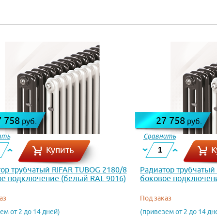
7 758
27 758
руб.
руб.
ить
Сравнить
Купить
К
ор трубчатый RIFAR TUBOG 2180/8
Радиатор трубчатый
е подключение (белый RAL 9016)
боковое подключени
аз
Под заказ
ем от 2 до 14 дней)
(привезем от 2 до 14 дн