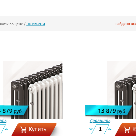
по имени
найдено вс
вать:
по цене
/
3 879
13 879
руб.
руб.
ить
Сравнить
Купить
К