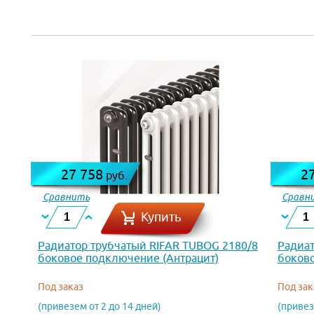
27 758
2
руб.
Сравнить
Сравн
Купить
Радиатор трубчатый RIFAR TUBOG 2180/8
Радиат
боковое подключение (Антрацит)
боково
Под заказ
Под зак
(привезем от 2 до 14 дней)
(привез