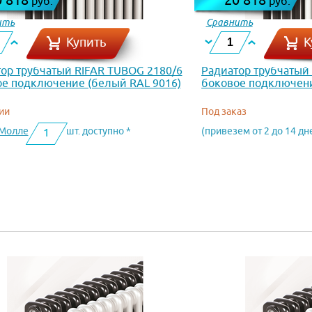
руб.
руб.
ить
Сравнить
Купить
К
ор трубчатый RIFAR TUBOG 2180/6
Радиатор трубчатый
е подключение (белый RAL 9016)
боковое подключени
ии
Под заказ
оМолле
шт. доступно *
(привезем от 2 до 14 дн
1