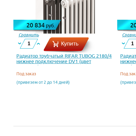
20 834
2
руб.
Сравнить
Сравн
Купить
Радиатор трубчатый RIFAR TUBOG 2180/4
Радиат
нижнее подключение DV1 (цвет
нижне
Антрацит)
9016)
Под заказ
Под зак
(привезем от 2 до 14 дней)
(привез