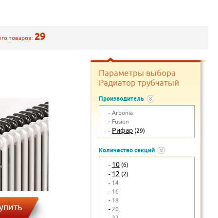
29
его товаров:
Параметры выбора
Радиатор трубчатый
Производитель
-
Arbonia
-
Fusion
Рифар
-
(29)
Количество секций
10
-
(6)
12
-
(2)
-
14
-
16
-
18
упить
-
20
-
22