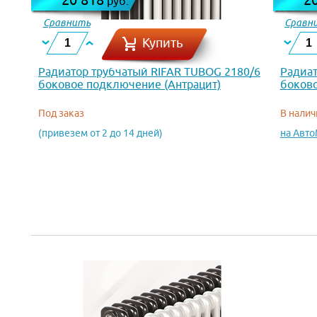
руб.
Сравнить
Сравн
Купить
Радиатор трубчатый RIFAR TUBOG 2180/6
Радиат
боковое подключение (Антрацит)
боково
Под заказ
В налич
(привезем от 2 до 14 дней)
на Авт