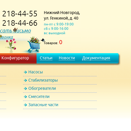
218-44-55
Нижний Новгород,
)
ул. Генкиной, д. 40
218-44-66
)
пн-пт с 9:00-19:00
сб с 9:00-16:00
сать письмо
вс выходной
 звонка
0
Товаров:
Конфигуратор
Статьи
Новости
Документация
Насосы
Стабилизаторы
Обогреватели
Смесители
Запасные части