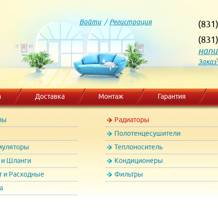
Войти
/
Регистрация
(831
(831
напи
Заказ
а
Доставка
Монтаж
Гарантия
лы
Радиаторы
Полотенцесушители
муляторы
Теплоноситель
и Шланги
Кондиционеры
т и Расходные
Фильтры
а