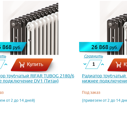
6 868
26 868
руб.
руб.
ить
Сравнить
Купить
К
ор трубчатый RIFAR TUBOG 2180/6
Радиатор трубчатый
 подключение DV1 (Титан)
нижнее подключение
аз
Под заказ
ем от 2 до 14 дней)
(привезем от 2 до 14 дн