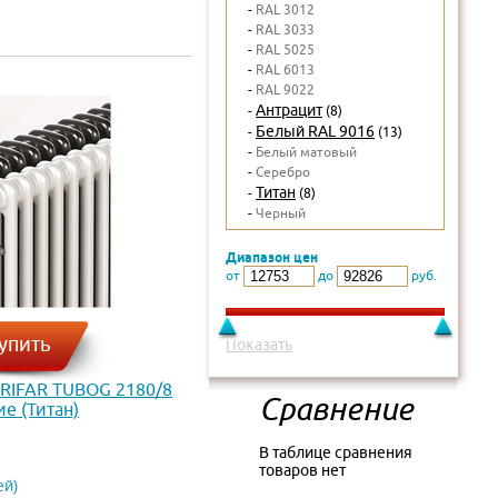
-
RAL 3012
-
RAL 3033
-
RAL 5025
-
RAL 6013
-
RAL 9022
Антрацит
-
(8)
Белый RAL 9016
-
(13)
-
Белый матовый
-
Серебро
Титан
-
(8)
-
Черный
Диапазон цен
от
до
руб.
упить
Показать
 RIFAR TUBOG 2180/8
Сравнение
е (Титан)
В таблице сравнения
товаров нет
ей)