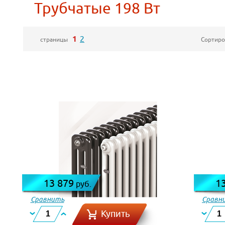
Трубчатые 198 Вт
1
2
Сортиро
страницы
13 879
1
руб.
Сравнить
Сравн
Купить