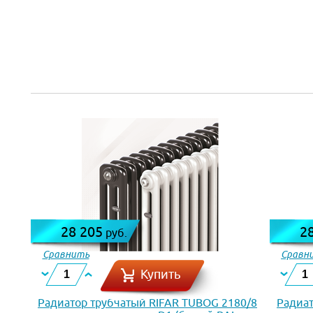
28 205
2
руб.
Сравнить
Сравн
Купить
Радиатор трубчатый RIFAR TUBOG 2180/8
Радиат