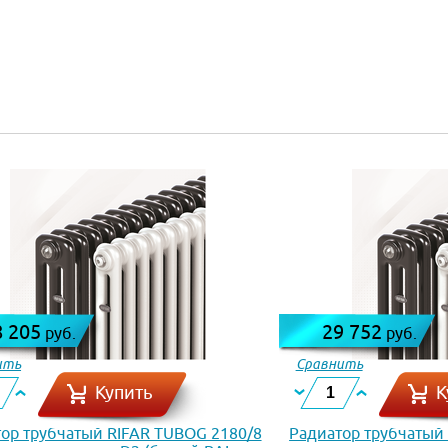
8 205
29 752
руб.
руб.
ить
Сравнить
Купить
К
ор трубчатый RIFAR TUBOG 2180/8
Радиатор трубчатый