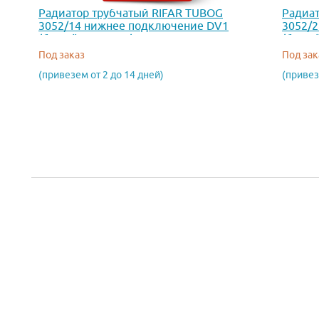
Радиатор трубчатый RIFAR TUBOG
Радиат
3052/14 нижнее подключение DV1
3052/
(белый RAL 9016)
(белый
Под заказ
Под зак
(привезем от 2 до 14 дней)
(привез