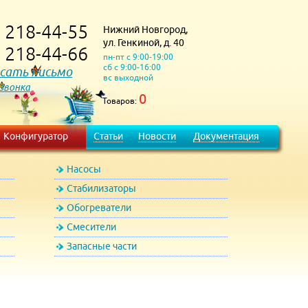
218-44-55
Нижний Новгород,
)
ул. Генкиной, д. 40
218-44-66
)
пн-пт с 9:00-19:00
сб с 9:00-16:00
сать письмо
вс выходной
 звонка
0
Товаров:
Конфигуратор
Статьи
Новости
Документация
Насосы
Стабилизаторы
Обогреватели
Смесители
Запасные части