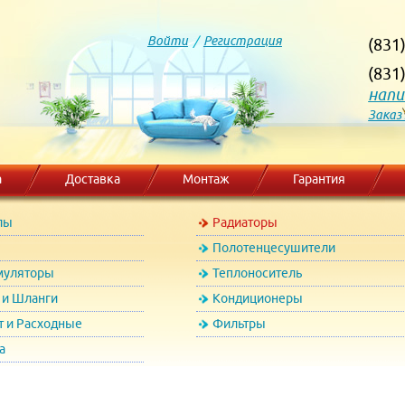
Войти
/
Регистрация
(831
(831
напи
Заказ
а
Доставка
Монтаж
Гарантия
лы
Радиаторы
Полотенцесушители
муляторы
Теплоноситель
и Шланги
Кондиционеры
т и Расходные
Фильтры
а