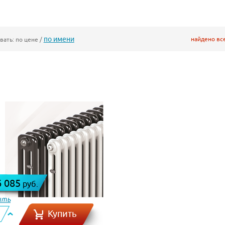
по имени
найдено вс
вать:
по цене
/
6 085
руб.
ить
Купить