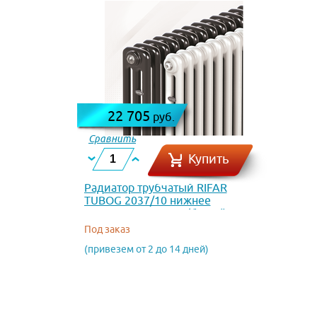
22 705
руб.
Сравнить
Купить
Радиатор трубчатый RIFAR
TUBOG 2037/10 нижнее
подключение DV1 (белый RAL
9016)
Под заказ
(привезем от 2 до 14 дней)