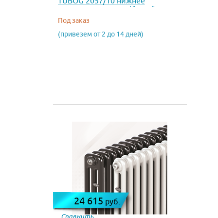
TUBOG 2057/10 нижнее
подключение DV1 (белый RAL
9016)
Под заказ
(привезем от 2 до 14 дней)
24 615
руб.
Сравнить