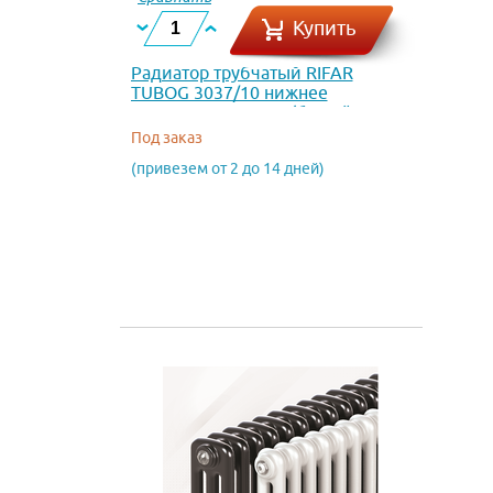
Купить
Радиатор трубчатый RIFAR
TUBOG 3037/10 нижнее
подключение DV1 (белый RAL
9016)
Под заказ
(привезем от 2 до 14 дней)