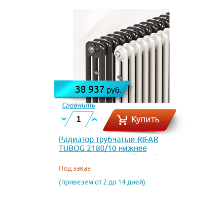
38 937
руб.
Сравнить
Купить
Радиатор трубчатый RIFAR
TUBOG 2180/10 нижнее
подключение DV1 (белый RAL
9016)
Под заказ
(привезем от 2 до 14 дней)