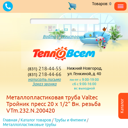
Товаров:
0
Войти
/
Регистрация
218-44-55
Нижний Новгород,
(831)
218-44-66
ул. Генкиной, д. 40
(831)
написать письмо
пн-пт с 9:00-19:00
Заказ звонка
сб с 9:00-16:00
вс выходной
Металлопластиковая труба Valtec
Каталог
Тройник пресс 20 х 1/2" Вн. резьба
VTm.232.N.200420
Главная
/
Каталог товаров
/
Трубы и Фитинги
/
Металлопластиковые трубы