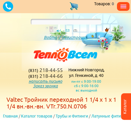
Товаров:
0
Войти
/
Регистрация
218-44-55
Нижний Новгород,
(831)
218-44-66
ул. Генкиной, д. 40
(831)
написать письмо
пн-пт с 9:00-19:00
Заказ звонка
сб с 9:00-16:00
вс выходной
Valtec Тройник переходной 1 1/4 х 1 х 1
Каталог
1/4 вн.-вн.-вн. VTr.750.N.0706
Главная
/
Каталог товаров
/
Трубы и Фитинги
/
Латунные фитинги