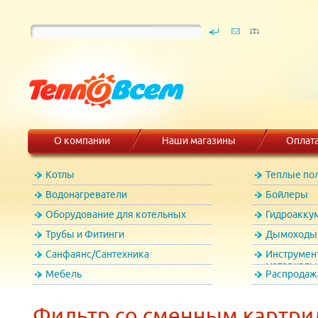
О компании
Наши магазины
Оплат
Котлы
Теплые по
Водонагреватели
Бойлеры
Оборудование для котельных
Гидроакку
Трубы и Фитинги
Дымоходы 
Санфаянс/Сантехника
Инструмен
материалы
Мебель
Распродаж
Фильтр со сменным картрид