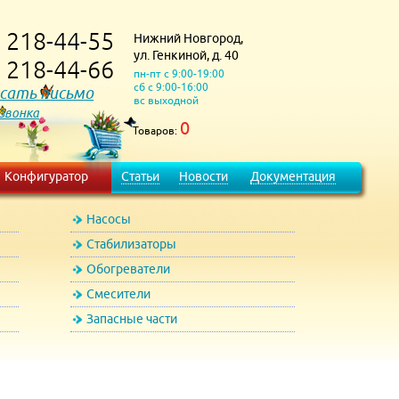
218-44-55
Нижний Новгород,
)
ул. Генкиной, д. 40
218-44-66
)
пн-пт с 9:00-19:00
сб с 9:00-16:00
сать письмо
вс выходной
 звонка
0
Товаров:
Конфигуратор
Статьи
Новости
Документация
Насосы
Стабилизаторы
Обогреватели
Смесители
Запасные части